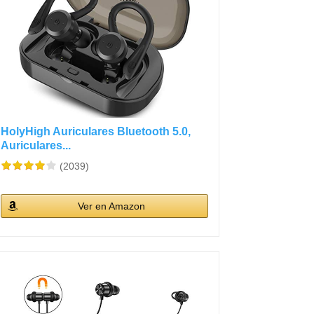
HolyHigh Auriculares Bluetooth 5.0,
Auriculares...
(2039)
Ver en Amazon