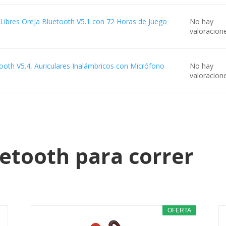
ibres Oreja Bluetooth V5.1 con 72 Horas de Juego
No hay
valoracion
ooth V5.4, Auriculares Inalámbricos con Micrófono
No hay
valoracion
uetooth para correr
OFERTA