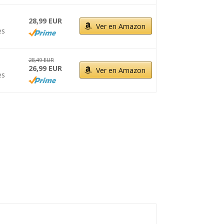
28,99 EUR
Ver en Amazon
es
28,49 EUR
26,99 EUR
Ver en Amazon
es