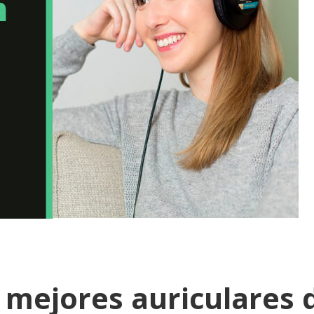
s mejores auriculares 