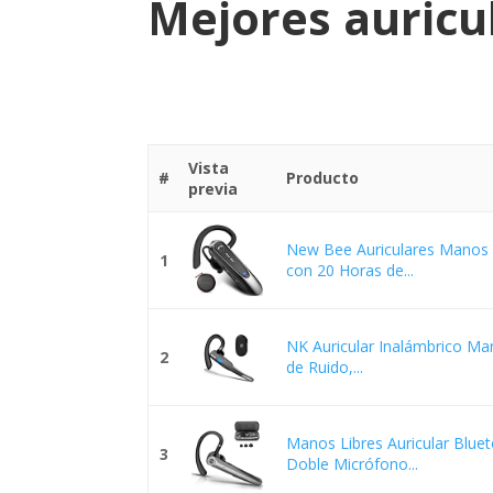
Mejores auricu
Vista
#
Producto
previa
New Bee Auriculares Manos L
1
con 20 Horas de...
NK Auricular Inalámbrico Ma
2
de Ruido,...
Manos Libres Auricular Bluet
3
Doble Micrófono...