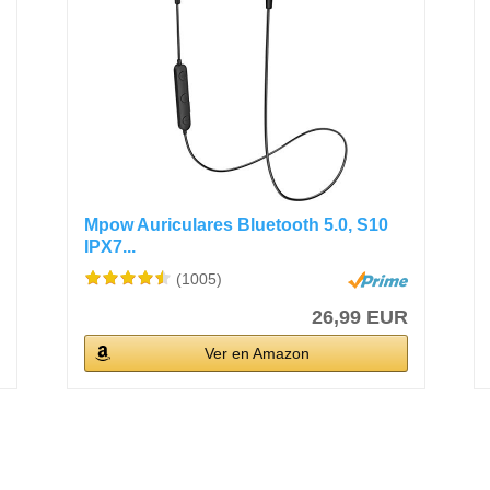
Mpow Auriculares Bluetooth 5.0, S10
IPX7...
(1005)
26,99 EUR
Ver en Amazon