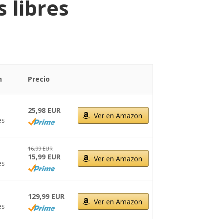
 libres
n
Precio
25,98 EUR
Ver en Amazon
es
16,99 EUR
15,99 EUR
Ver en Amazon
es
129,99 EUR
Ver en Amazon
es