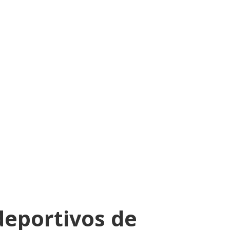
deportivos de