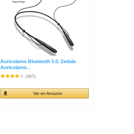
Auriculares Bluetooth 5.0, Zedala
Auriculares...
(307)
Ver en Amazon