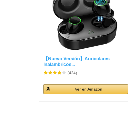
【Nuevo Versión】Auriculares
Inalambricos...
(424)
Ver en Amazon