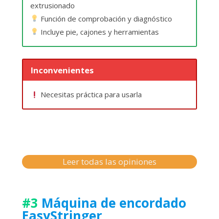
extrusionado
Función de comprobación y diagnóstico
Incluye pie, cajones y herramientas
Inconvenientes
Necesitas práctica para usarla
Leer todas las opiniones
#3
Máquina de encordado
EasyStringer