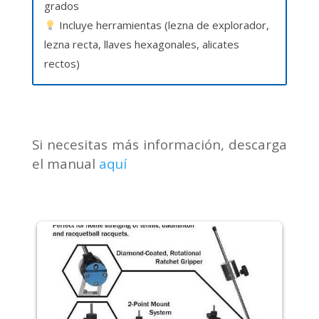
grados
Incluye herramientas (lezna de explorador,
lezna recta, llaves hexagonales, alicates
rectos)
Si necesitas más información, descarga
el manual
aquí