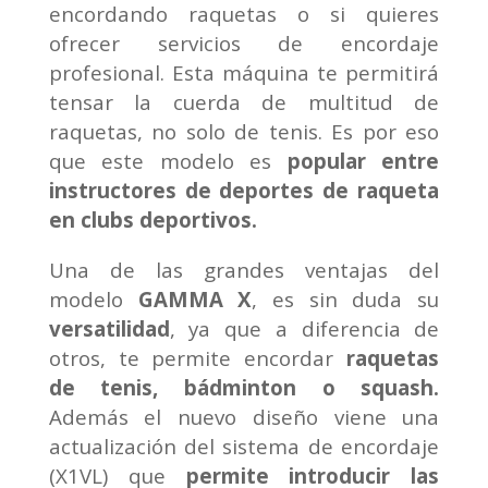
encordando raquetas o si quieres
ofrecer servicios de encordaje
profesional. Esta máquina te permitirá
tensar la cuerda de multitud de
raquetas, no solo de tenis. Es por eso
que este modelo es
popular entre
instructores de deportes de raqueta
en clubs deportivos.
Una de las grandes ventajas del
modelo
GAMMA X
, es sin duda su
versatilidad
, ya que a diferencia de
otros, te permite encordar
raquetas
de tenis, bádminton o squash.
Además el nuevo diseño viene una
actualización del sistema de encordaje
(X1VL) que
permite introducir las