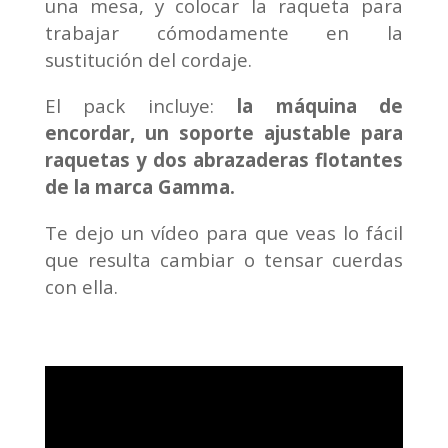
una mesa, y colocar la raqueta para
trabajar cómodamente en la
sustitución del cordaje.
El pack incluye:
la máquina de
encordar, un soporte ajustable para
raquetas y dos abrazaderas flotantes
de la marca Gamma.
Te dejo un vídeo para que veas lo fácil
que resulta cambiar o tensar cuerdas
con ella.