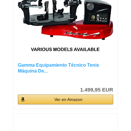
Gamma Equipamiento Técnico Tenis
Máquina De...
1.499,95 EUR
Ver en Amazon