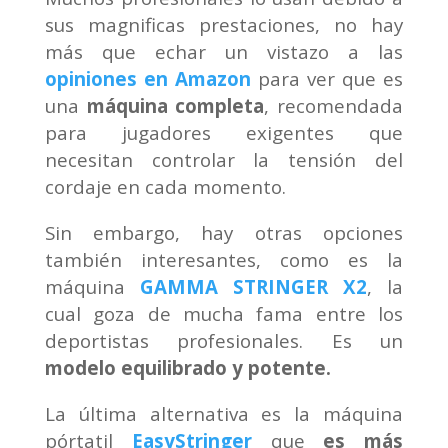
sus magnificas prestaciones, no hay
más que echar un vistazo a las
opiniones en Amazon
para ver que es
una
máquina completa
, recomendada
para jugadores exigentes que
necesitan controlar la tensión del
cordaje en cada momento.
Sin embargo, hay otras opciones
también interesantes, como es la
máquina
GAMMA STRINGER X2
, la
cual goza de mucha fama entre los
deportistas profesionales. Es un
modelo equilibrado y potente.
La última alternativa es la máquina
pórtatil
EasyStringer
que
es más