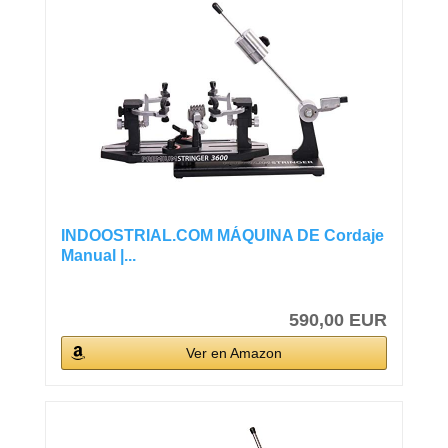
INDOOSTRIAL.COM MÁQUINA DE Cordaje
Manual |...
590,00 EUR
Ver en Amazon