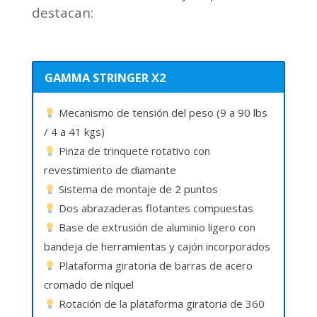
destacan:
GAMMA STRINGER X2
Mecanismo de tensión del peso (9 a 90 lbs
/ 4 a 41 kgs)
Pinza de trinquete rotativo con
revestimiento de diamante
Sistema de montaje de 2 puntos
Dos abrazaderas flotantes compuestas
Base de extrusión de aluminio ligero con
bandeja de herramientas y cajón incorporados
Plataforma giratoria de barras de acero
cromado de níquel
Rotación de la plataforma giratoria de 360