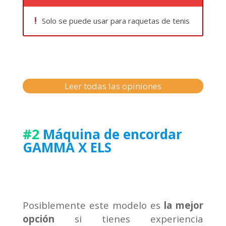
Solo se puede usar para raquetas de tenis
Leer todas las opiniones
#2
Máquina de encordar
GAMMA X
ELS
Posiblemente este modelo es
la mejor
opción
si tienes experiencia