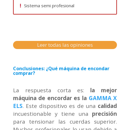
Sistema semi profesional
Leer todas las opiniones
Conclusiones: ¿Qué máquina de encondar
comprar?
La respuesta corta es:
la mejor
máquina de encordar es la
GAMMA X
ELS
. Este dispositivo es de una
calidad
incuestionable y tiene una
precisión
para tensionar las cuerdas superior.
Muchos profesionales lo usan debido a