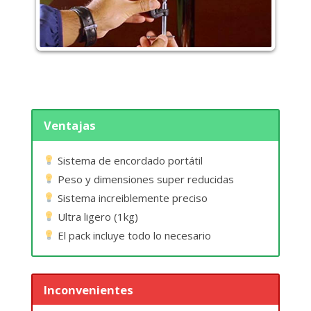
Ventajas
Sistema de encordado portátil
Peso y dimensiones super reducidas
Sistema increiblemente preciso
Ultra ligero (1kg)
El pack incluye todo lo necesario
Inconvenientes