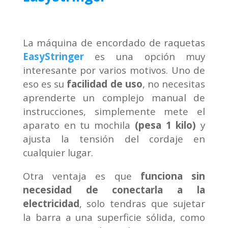
La máquina de encordado de raquetas
EasyStringer
es una opción muy
interesante por varios motivos. Uno de
eso es su
facilidad de uso
, no necesitas
aprenderte un complejo manual de
instrucciones, simplemente mete el
aparato en tu mochila
(pesa 1 kilo)
y
ajusta la tensión del cordaje en
cualquier lugar.
Otra ventaja es que
funciona sin
necesidad de conectarla a la
electricidad
, solo tendras que sujetar
la barra a una superficie sólida, como