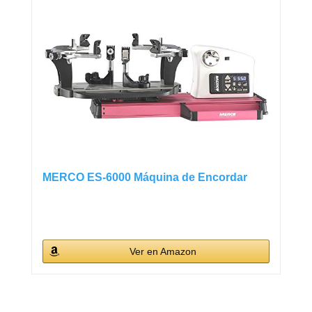
MERCO ES-6000 Máquina de Encordar
Ver en Amazon