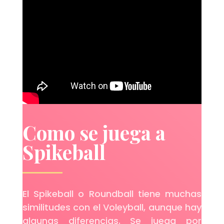
Como se juega a
Spikeball
El Spikeball o Roundball tiene muchas
similitudes con el Voleyball, aunque hay
algunas diferencias. Se juega por