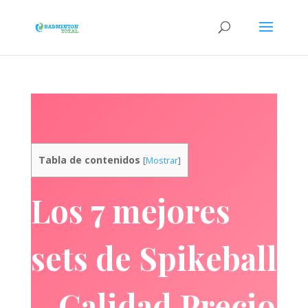
Tabla de contenidos
[
Mostrar
]
Los 7 mejores
sets de Spikeball
– Calidad Precio